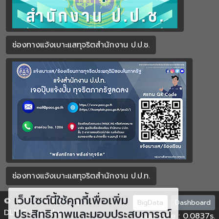
ช่องทางแจ้งเบาะแสทุจริตสำนักงาน ป.ป.ช.
ช่องทางแจ้งเบาะแสทุจริตสำนักงาน ป.ป.ท.
เว็บไซต์นี้ใช้คุกกี้เพื่อเพิ่ม
© 2023 Powered by
BigData
Dashboard
ประสิทธิภาพและมอบประสบการณ์
DLICT-sesaokpp.
Load time : 0.0837s.