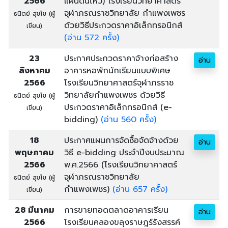
2566
แผ่นดินไหว) โรงเรียนวิทยาศาสตร์
จุฬาภรณราชวิทยาลัย กำแพงเพชร
ธนิตย์ สุขโข (ผู้
ด้วยวิธีประกวดราคาอิเล็กทรอนิกส์
เขียน)
(อ่าน 572 ครั้ง)
23
ประกาศประกวดราคาจ้างก่อสร้าง
อ่าน
สิงหาคม
อาคารหอพักนักเรียนแบบพิเศษ
2566
โรงเรียนวิทยาศาสตร์จุฬาภรราช
วิทยาลัยกำแพงเพชร ด้วยวิธี
ธนิตย์ สุขโข (ผู้
ประกวดราคาอิเล็กทรอนิกส์ (e-
เขียน)
bidding)
(อ่าน 560 ครั้ง)
18
ประกาศแผนการจัดซื้อจัดจ้างด้วย
อ่าน
พฤษภาคม
วิธี e-bidding ประจำปีงบประมาณ
2566
พ.ศ.2566 (โรงเรียนวิทยาศาสตร์
จุฬาภรณราชวิทยาลัย
ธนิตย์ สุขโข (ผู้
กำแพงเพชร)
(อ่าน 657 ครั้ง)
เขียน)
28 มีนาคม
การขายทอดตลาดอาคารเรียน
อ่าน
2566
โรงเรียนคลองขลุงราษฎร์รังสรรค์