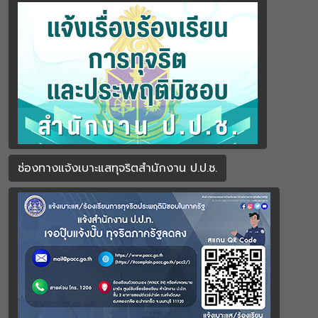
ช่องทางแจ้งเบาะแสทุจริตสำนักงาน ป.ป.ช.