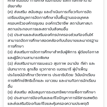
ศึกษาในระบบ การศึกษานอกระบบ และการศึกษาตาม
อัธยาศัย
(ค) ส่งเสริม สนับสนุน และดําเนินการเกี่ยวกับการจัด
เตรียมข้อมูลการจัดการศึกษาขั้นพื้นฐานของบุคคล
ครอบครัวองค์กรชุมชน องค์กรวิชาชีพ สถาบันศาสนา
สถานประกอบการและสถาบันสังคมอื่น
(ง) ประสานและส่งเสริมองค์กรปกครองส่วนท้องถิ่นให้
สามารถจัดการศึกษาสอดคล้องกับนโยบายและมาตรฐาน
การศึกษา
(จ) ส่งเสริมการจัดการศึกษาสําหรับผู้พิการ ผู้ด้อยโอกาส
และผู้มีความสามารถพิเศษ
(ฉ) ส่งเสริมงานการแนะแนว สุขภาพ อนามัย กีฬา และ
นันทนาการ ลูกเสือ ยุวกาชาด เนตรนารี ผู้บําเพ็ญ
ประโยชน์นักศึกษาวิชาทหาร ประชาธิปไตย วินัยนักเรียน
การพิทักษ์สิทธิเด็กและ เยาวชน และงานกิจการนักเรียน
อื่น
(ช) ส่งเสริม สนับสนุนการระดมทรัพยากรเพื่อการศึกษา
(ซ) ประสานการป้องกันและแก้ไขปัญหาการใช้สารเสพติด
และส่งเสริมป้องกันแก้ไขและคุ้มครองความประพฤติ