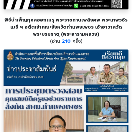
พิธีบำเพ็ญกุศลออกเมรุ พระราชทานเพลิงศพ พระเทพวชิร
เมธี ฯ อดีตเจ้าคณะจังหวัดกำแพงเพชร เจ้าอาวาสวัด
พระบรมธาตุ (พระอารามหลวง)
(อ่าน
210
ครั้ง)