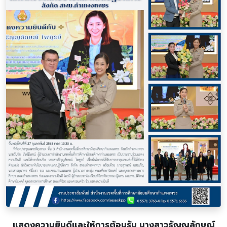
แสดงความยินดีและให้การต้อนรับ นางสาวธัญญลักษณ์