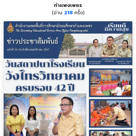
กำแพงเพชร
(อ่าน
218
ครั้ง)